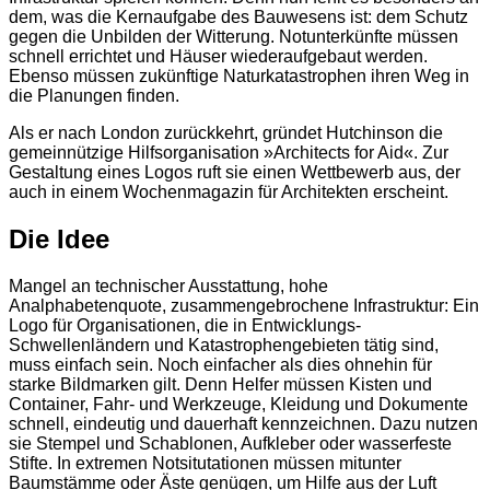
dem, was die Kernaufgabe des Bauwesens ist: dem Schutz
gegen die Unbilden der Witterung. Notunterkünfte müssen
schnell errichtet und Häuser wiederaufgebaut werden.
Ebenso müssen zukünftige Naturkatastrophen ihren Weg in
die Planungen finden.
Als er nach London zurückkehrt, gründet Hutchinson die
gemeinnützige Hilfsorganisation »Architects for Aid«. Zur
Gestaltung eines Logos ruft sie einen Wettbewerb aus, der
auch in einem Wochenmagazin für Architekten erscheint.
Die Idee
Mangel an technischer Ausstattung, hohe
Analphabetenquote, zusammengebrochene Infrastruktur: Ein
Logo für Organisationen, die in Entwicklungs-
Schwellenländern und Katastrophengebieten tätig sind,
muss einfach sein. Noch einfacher als dies ohnehin für
starke Bildmarken gilt. Denn Helfer müssen Kisten und
Container, Fahr- und Werkzeuge, Kleidung und Dokumente
schnell, eindeutig und dauerhaft kennzeichnen. Dazu nutzen
sie Stempel und Schablonen, Aufkleber oder wasserfeste
Stifte. In extremen Notsitutationen müssen mitunter
Baumstämme oder Äste genügen, um Hilfe aus der Luft