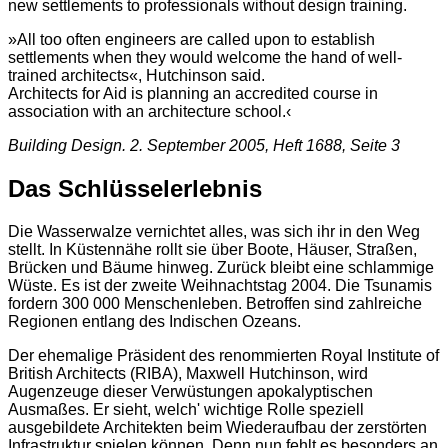
new settlements to professionals without design training.
»All too often engineers are called upon to establish
settlements when they would welcome the hand of well-
trained architects«, Hutchinson said.
Architects for Aid is planning an accredited course in
association with an architecture school.‹
Building Design. 2. September 2005, Heft 1688, Seite 3
Das Schlüsselerlebnis
Die Wasserwalze vernichtet alles, was sich ihr in den Weg
stellt. In Küstennähe rollt sie über Boote, Häuser, Straßen,
Brücken und Bäume hinweg. Zurück bleibt eine schlammige
Wüste. Es ist der zweite Weihnachtstag 2004. Die Tsunamis
fordern 300 000 Menschenleben. Betroffen sind zahlreiche
Regionen entlang des Indischen Ozeans.
Der ehemalige Präsident des renommierten Royal Institute of
British Architects (RIBA), Maxwell Hutchinson, wird
Augenzeuge dieser Verwüstungen apokalyptischen
Ausmaßes. Er sieht, welch' wichtige Rolle speziell
ausgebildete Architekten beim Wiederaufbau der zerstörten
Infrastruktur spielen können. Denn nun fehlt es besonders an