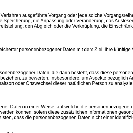
erter Verfahren ausgeführte Vorgang oder jede solche Vorgang
die Speicherung, die Anpassung oder Veränderung, das Auslese
reitstellung, den Abgleich oder die Verknüpfung, die Einschrän
eicherter personenbezogener Daten mit dem Ziel, ihre künftige
g personenbezogener Daten, die darin besteht, dass diese per
n beziehen, zu bewerten, insbesondere, um Aspekte bezüglich Arb
thaltsort oder Ortswechsel dieser natürlichen Person zu analysi
ner Daten in einer Weise, auf welche die personenbezogenen 
 werden können, sofern diese zusätzlichen Informationen geso
sten, dass die personenbezogenen Daten nicht einer identifizie