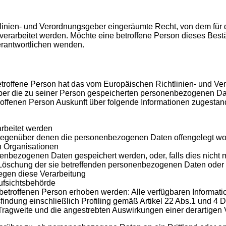
inien- und Verordnungsgeber eingeräumte Recht, von dem für d
erarbeitet werden. Möchte eine betroffene Person dieses Bestä
Verantwortlichen wenden.
roffene Person hat das vom Europäischen Richtlinien- und Ver
über die zu seiner Person gespeicherten personenbezogenen Dat
roffenen Person Auskunft über folgende Informationen zugestan
rbeitet werden
egenüber denen die personenbezogenen Daten offengelegt wor
en Organisationen
nenbezogenen Daten gespeichert werden, oder, falls dies nicht mö
 Löschung der sie betreffenden personenbezogenen Daten oder 
egen diese Verarbeitung
ufsichtsbehörde
etroffenen Person erhoben werden: Alle verfügbaren Informati
findung einschließlich Profiling gemäß Artikel 22 Abs.1 und 
 Tragweite und die angestrebten Auswirkungen einer derartigen 