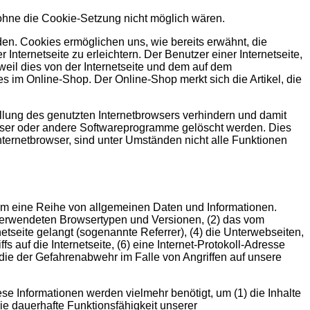
e ohne die Cookie-Setzung nicht möglich wären.
den. Cookies ermöglichen uns, wie bereits erwähnt, die
ternetseite zu erleichtern. Der Benutzer einer Internetseite,
eil dies von der Internetseite und dem auf dem
im Online-Shop. Der Online-Shop merkt sich die Artikel, die
ellung des genutzten Internetbrowsers verhindern und damit
owser oder andere Softwareprogramme gelöscht werden. Dies
nternetbrowser, sind unter Umständen nicht alle Funktionen
ystem eine Reihe von allgemeinen Daten und Informationen.
 verwendeten Browsertypen und Versionen, (2) das vom
etseite gelangt (sogenannte Referrer), (4) die Unterwebseiten,
 auf die Internetseite, (6) eine Internet-Protokoll-Adresse
 die der Gefahrenabwehr im Falle von Angriffen auf unsere
se Informationen werden vielmehr benötigt, um (1) die Inhalte
 die dauerhafte Funktionsfähigkeit unserer